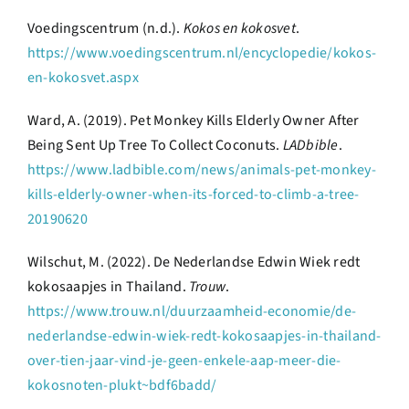
Voedingscentrum (n.d.).
Kokos en kokosvet
.
https://www.voedingscentrum.nl/encyclopedie/kokos-
en-kokosvet.aspx
Ward, A. (2019). Pet Monkey Kills Elderly Owner After
Being Sent Up Tree To Collect Coconuts.
LADbible
.
https://www.ladbible.com/news/animals-pet-monkey-
kills-elderly-owner-when-its-forced-to-climb-a-tree-
20190620
Wilschut, M. (2022). De Nederlandse Edwin Wiek redt
kokosaapjes in Thailand.
Trouw
.
https://www.trouw.nl/duurzaamheid-economie/de-
nederlandse-edwin-wiek-redt-kokosaapjes-in-thailand-
over-tien-jaar-vind-je-geen-enkele-aap-meer-die-
kokosnoten-plukt~bdf6badd/