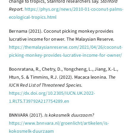
change to tropics, Stanford researchers say.
Stanford
Report
.
https://phys.org/news/2010-01-coconut-palms-
ecological-tropics.html
Bernama (2021). Coconut picking monkey provides
lucrative income for onwer. The Malaysian Reserve.
https://themalaysianreserve.com/2021/04/26/coconut-
picking-monkey-provides-lucrative-income-for-owner/
Boonratana, R., Chetry, D., Yongcheng, L., Jiang, X.-L.,
Htun, S. & Timmins, R.J. (2022). Macaca leonina.
The
IUCN Red List of Threatened Species
.
https://dx.doi.org/10.2305/IUCN.UK.2022-
1.RLTS.T39792A217754289.en
BNNVARA (2017).
Is kokosmelk duurzaam?
https://www.bnnvara.nl/groenlicht/artikelen/is-
kokosmelk-duurzaam