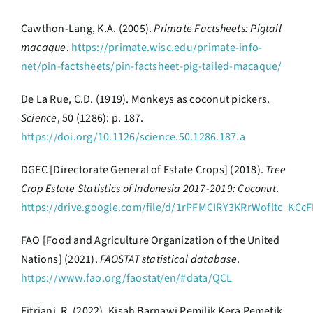
Cawthon-Lang, K.A. (2005).
Primate Factsheets: Pigtail
macaque
.
https://primate.wisc.edu/primate-info-
net/pin-factsheets/pin-factsheet-pig-tailed-macaque/
De La Rue, C.D. (1919). Monkeys as coconut pickers.
Science
, 50 (1286): p. 187.
https://doi.org/10.1126/science.50.1286.187.a
DGEC [Directorate General of Estate Crops] (2018).
Tree
Crop Estate Statistics of Indonesia 2017-2019: Coconut
.
https://drive.google.com/file/d/1rPFMCIRY3KRrWofltc_KCcF
FAO [Food and Agriculture Organization of the United
Nations] (2021).
FAOSTAT statistical database
.
https://www.fao.org/faostat/en/#data/QCL
Fitriani, R. (2022). Kisah Barnawi Pemilik Kera Pemetik,