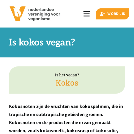
Ga
naar
WORD LID
Toggle
inhoud
Navigation
Zoeken
naar:
Is kokos vegan?
Veganisme
Artikelen
Events
Kokosnoten zijn de vruchten van kokospalmen, die in
tropische en subtropische gebieden groeien.
Doe ook mee
Kokosnoten en de producten die ervan gemaakt
worden, zoals kokosmelk, kokosrasp of kokosolie,