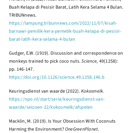
Buah Kelapa di Pesisir Barat, Latih Kera Selama 4 Bulan.
TRIBUNnews.
https://lampung.tribunnews.com/2022/11/07/kisah-
barnawi-pemilik-kera-pemetik-buah-kelapa-di-pesisir-
barat-latih-kera-selama-4-bulan
Gudger, E.W. (1919). Discussion and correspondence on
monkeys trained to pick coco nuts.
Science,
49(1258):
pp. 146-147.
https://doi.org/10.1126/science.49.1258.146.b
Keuringsdienst van waarde (2022).
Kokosmelk
.
https://npo.nl/start/serie/keuringsdienst-van-
waarde/seizoen-22/kokosmelk/afspelen
Macklin, M. (2019). Is Your Obsession With Coconuts
Harming the Environment?
OneGreenPlanet
.