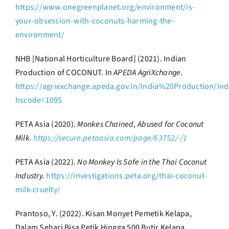
https://www.onegreenplanet.org/environment/is-
your-obsession-with-coconuts-harming-the-
environment/
NHB [National Horticulture Board] (2021). Indian
Production of COCONUT. In
APEDA AgriXchange
.
https://agriexchange.apeda.gov.in/India%20Production/Ind
hscode=1095
PETA Asia (2020).
Monkes Chained, Abused for Coconut
Milk.
https://secure.petaasia.com/page/63752/-/1
PETA Asia (2022).
No Monkey Is Safe in the Thai Coconut
Industry.
https://investigations.peta.org/thai-coconut-
milk-cruelty/
Prantoso, Y. (2022). Kisan Monyet Pemetik Kelapa,
Dalam Sehari Bisa Petik Hingga 500 Butir Kelapa.