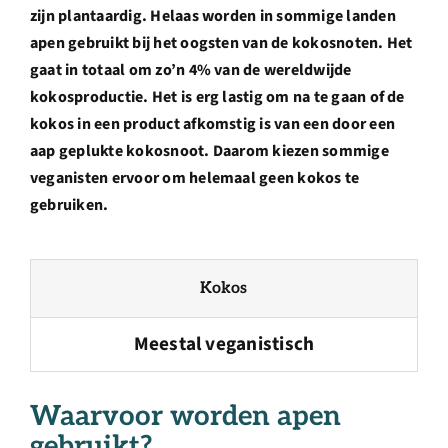
Over ons
zijn plantaardig. Helaas worden in sommige landen
apen gebruikt bij het oogsten van de kokosnoten. Het
gaat in totaal om zo’n 4% van de wereldwijde
Ondernemer
kokosproductie.
Het is erg lastig om na te gaan of de
kokos in een product afkomstig is van een door een
Contact
aap geplukte kokosnoot. Daarom kiezen sommige
veganisten ervoor om helemaal geen kokos te
gebruiken.
Doneren
Shop
Kokos
Meestal veganistisch
English
Waarvoor worden apen
gebruikt?