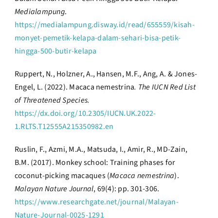
Medialampung
.
https://medialampung.disway.id/read/655559/kisah-
monyet-pemetik-kelapa-dalam-sehari-bisa-petik-
hingga-500-butir-kelapa
Ruppert, N., Holzner, A., Hansen, M.F., Ang, A. & Jones-
Engel, L. (2022). Macaca nemestrina
. The IUCN Red List
of Threatened Species.
https://dx.doi.org/10.2305/IUCN.UK.2022-
1.RLTS.T12555A215350982.en
Ruslin, F., Azmi, M.A., Matsuda, I., Amir, R., MD-Zain,
B.M. (2017). Monkey school: Training phases for
coconut-picking macaques (
Macaca nemestrina
).
Malayan Nature Journal
, 69(4): pp. 301-306.
https://www.researchgate.net/journal/Malayan-
Nature-Journal-0025-1291