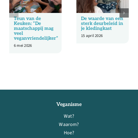
Teun van de
De waarde van een
Keuken: “De
sterk deurbeleid in
maatschappij mag
je kledingkast
veel
15 april 2026
veganvriendelijker”
6 mei 2026
Veganisme
Wat?
Waarom?
Hoe?