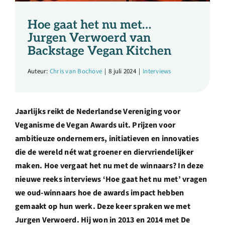
Over ons
Hoe gaat het nu met…
Jurgen Verwoerd van
Ondernemer
Backstage Vegan Kitchen
Contact
Auteur:
Chris van Bochove
|
8 juli 2024
|
Interviews
Doneren
Jaarlijks reikt de
Nederlandse Vereniging voor
Veganisme
de Vegan Awards uit. Prijzen voor
Shop
ambitieuze ondernemers,
initiatieven en innovaties
die de wereld nét wat groener en diervriendelijker
maken. Hoe vergaat het nu met de winnaars? In deze
English
nieuwe reeks interviews ‘Hoe gaat het nu met’ vragen
we oud-winnaars hoe de awards impact hebben
gemaakt op hun werk. Deze keer spraken we met
Jurgen Verwoerd. Hij won in 2013 en 2014 met De