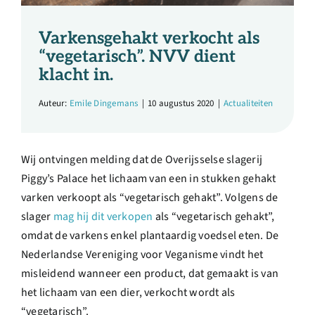
Over ons
Varkensgehakt verkocht als
Ondernemer
“vegetarisch”. NVV dient
klacht in.
Contact
Auteur:
Emile Dingemans
|
10 augustus 2020
|
Actualiteiten
Doneren
Wij ontvingen melding dat de Overijsselse slagerij
Piggy’s Palace het lichaam van een in stukken gehakt
Shop
varken verkoopt als “vegetarisch gehakt”. Volgens de
slager
mag hij dit verkopen
als “vegetarisch gehakt”,
omdat de varkens enkel plantaardig voedsel eten. De
English
Nederlandse Vereniging voor Veganisme vindt het
misleidend wanneer een product, dat gemaakt is van
het lichaam van een dier, verkocht wordt als
“vegetarisch”.