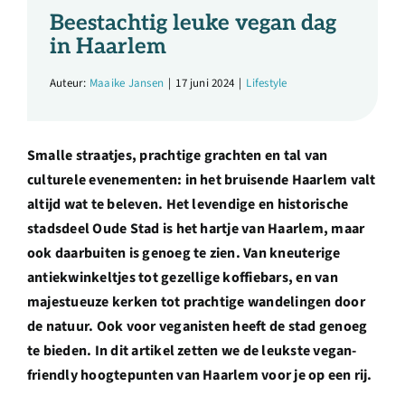
Over ons
Beestachtig leuke vegan dag
in Haarlem
Ondernemer
Auteur:
Maaike Jansen
|
17 juni 2024
|
Lifestyle
Contact
Smalle straatjes, prachtige grachten en tal van
culturele evenementen: in het bruisende Haarlem valt
Doneren
altijd wat te beleven. Het levendige en historische
stadsdeel Oude Stad is het hartje van Haarlem, maar
Shop
ook daarbuiten is genoeg te zien. Van kneuterige
antiekwinkeltjes tot gezellige koffiebars, en van
majestueuze kerken tot prachtige wandelingen door
English
de natuur. Ook voor veganisten heeft de stad genoeg
te bieden. In dit artikel zetten we de leukste vegan-
friendly hoogtepunten van Haarlem voor je op een rij.