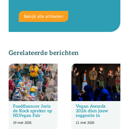
Bekijk alle artikelen
Gerelateerde berichten
Foodfluencer Joris
Vegan Awards
de Kock spreker op
2026: dien jouw
NLVegan Fair
suggestie in
19 mei 2026
11 mei 2026