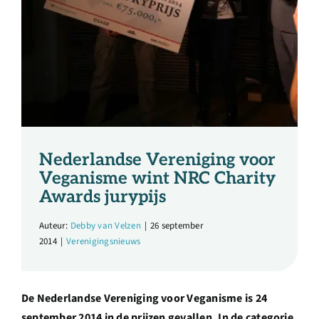
Over ons
Ondernemer
Contact
Doneren
Nederlandse Vereniging voor
Veganisme wint NRC Charity
Awards jurypijs
Shop
Auteur:
Debby van Velzen
|
26 september
2014
|
Verenigingsnieuws
English
De Nederlandse Vereniging voor Veganisme is 24
september 2014 in de prijzen gevallen. In de categorie