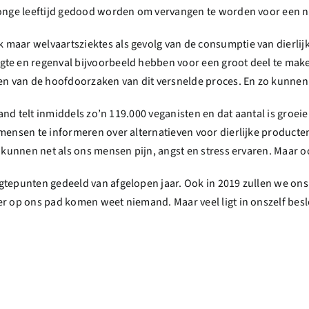
onge leeftijd gedood worden om vervangen te worden voor een nieu
maar welvaartsziektes als gevolg van de consumptie van dierlijk
gte en regenval bijvoorbeeld hebben voor een groot deel te m
een van de hoofdoorzaken van dit versnelde proces. En zo kunne
rland telt inmiddels zo’n 119.000 veganisten en dat aantal is groe
ensen te informeren over alternatieven voor dierlijke producten.
e kunnen net als ons mensen pijn, angst en stress ervaren. Maar
tepunten gedeeld van afgelopen jaar. Ook in 2019 zullen we ons
er op ons pad komen weet niemand. Maar veel ligt in onszelf be