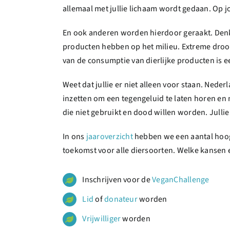
allemaal met jullie lichaam wordt gedaan. Op j
En ook anderen worden hierdoor geraakt. Denk 
producten hebben op het milieu. Extreme droo
van de consumptie van dierlijke producten is 
Weet dat jullie er niet alleen voor staan. Nede
inzetten om een tegengeluid te laten horen en m
die niet gebruikt en dood willen worden. Julli
In ons
jaaroverzicht
hebben we een aantal hoog
toekomst voor alle diersoorten. Welke kansen 
Inschrijven voor de
VeganChallenge
Lid
of
donateur
worden
Vrijwilliger
worden