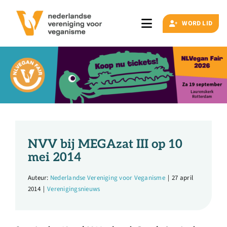
Ga
naar
WORD LID
Toggle
inhoud
Navigation
Zoeken
naar:
Veganisme
Artikelen
NVV bij MEGAzat III op 10
mei 2014
Events
Auteur:
Nederlandse Vereniging voor Veganisme
|
27 april
2014
|
Verenigingsnieuws
Doe ook mee