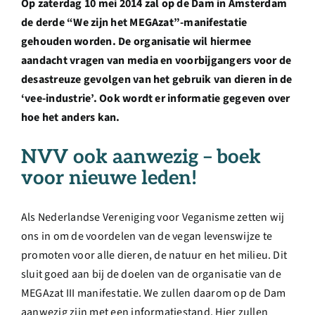
Op zaterdag 10 mei 2014 zal op de Dam in Amsterdam
Over ons
de derde “We zijn het MEGAzat”-manifestatie
gehouden worden. De organisatie wil hiermee
Ondernemer
aandacht vragen van media en voorbijgangers voor de
desastreuze gevolgen van het gebruik van dieren in de
‘vee-industrie’. Ook wordt er informatie gegeven over
Contact
hoe het anders kan.
Doneren
NVV ook aanwezig – boek
voor nieuwe leden!
Shop
Als Nederlandse Vereniging voor Veganisme zetten wij
ons in om de voordelen van de vegan levenswijze te
English
promoten voor alle dieren, de natuur en het milieu. Dit
sluit goed aan bij de doelen van de organisatie van de
MEGAzat III manifestatie. We zullen daarom op de Dam
aanwezig zijn met een informatiestand. Hier zullen