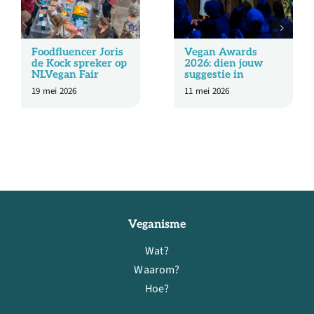
Foodfluencer Joris
Vegan Awards
de Kock spreker op
2026: dien jouw
NLVegan Fair
suggestie in
19 mei 2026
11 mei 2026
Veganisme
Wat?
Waarom?
Hoe?