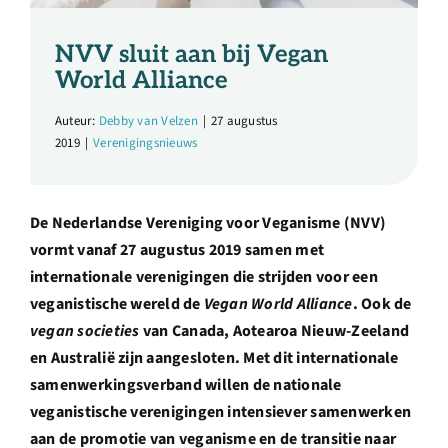
Over ons
NVV sluit aan bij Vegan
Ondernemer
World Alliance
Auteur:
Debby van Velzen
|
27 augustus
Contact
2019
|
Verenigingsnieuws
Doneren
De Nederlandse Vereniging voor Veganisme (NVV)
vormt vanaf 27 augustus 2019 samen met
Shop
internationale verenigingen die strijden voor een
veganistische wereld de
Vegan World Alliance
. Ook de
vegan societies
van Canada, Aotearoa Nieuw-Zeeland
English
en Australië zijn aangesloten. Met dit internationale
samenwerkingsverband willen de nationale
veganistische verenigingen intensiever samenwerken
aan de promotie van veganisme en de transitie naar