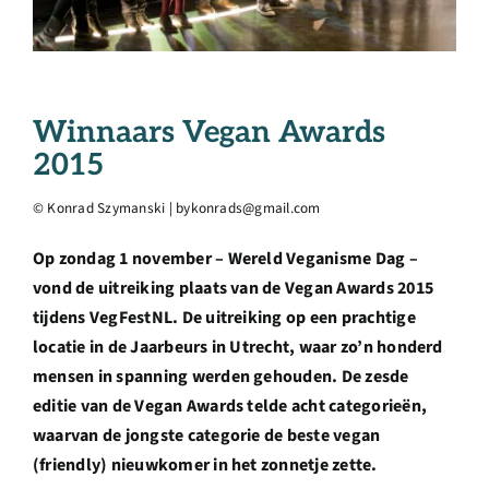
Over ons
Ondernemer
Winnaars Vegan Awards
Contact
2015
© Konrad Szymanski | bykonrads@gmail.com
Doneren
Op zondag 1 november – Wereld Veganisme Dag –
vond de uitreiking plaats van de Vegan Awards 2015
Shop
tijdens VegFestNL. De uitreiking op een prachtige
locatie in de Jaarbeurs in Utrecht, waar zo’n honderd
English
mensen in spanning werden gehouden. De zesde
editie van de Vegan Awards telde acht categorieën,
waarvan de jongste categorie de beste vegan
(friendly) nieuwkomer in het zonnetje zette.