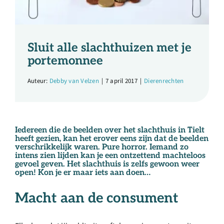
Over ons
Ondernemer
Sluit alle slachthuizen met je
portemonnee
Contact
Auteur:
Debby van Velzen
|
7 april 2017
|
Dierenrechten
Doneren
Iedereen die de beelden over het slachthuis in Tielt
Shop
heeft gezien, kan het erover eens zijn dat de beelden
verschrikkelijk waren. Pure horror. Iemand zo
intens zien lijden kan je een ontzettend machteloos
gevoel geven. Het slachthuis is zelfs gewoon weer
English
open! Kon je er maar iets aan doen…
Macht aan de consument