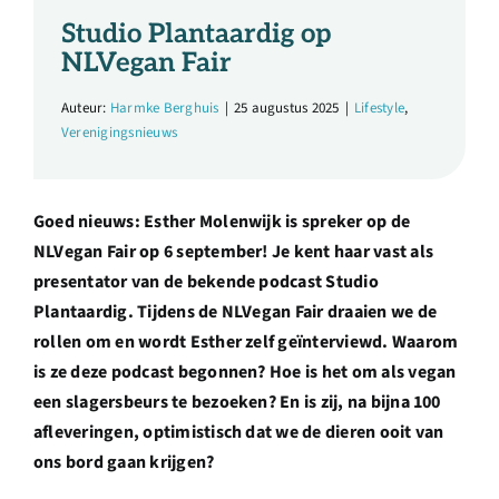
Over ons
Studio Plantaardig op
NLVegan Fair
Ondernemer
Auteur:
Harmke Berghuis
|
25 augustus 2025
|
Lifestyle
,
Verenigingsnieuws
Contact
Goed nieuws: Esther Molenwijk is spreker op de
Doneren
NLVegan Fair op 6 september!
Je kent haar vast als
presentator van de bekende podcast Studio
Shop
Plantaardig. Tijdens de NLVegan Fair draaien we de
rollen om en wordt Esther zelf geïnterviewd. Waarom
is ze deze podcast begonnen? Hoe is het om als vegan
English
een slagersbeurs te bezoeken? En is zij, na bijna 100
afleveringen, optimistisch dat we de dieren ooit van
ons bord gaan krijgen?