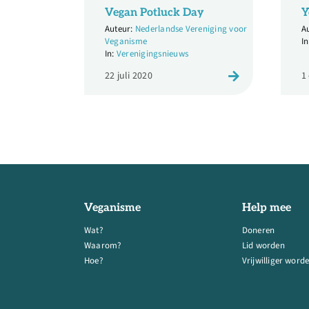
Vegan Potluck Day
Y
Nederlandse Vereniging voor
Veganisme
Verenigingsnieuws
22 juli 2020
1
Veganisme
Help mee
Wat?
Doneren
Waarom?
Lid worden
Hoe?
Vrijwilliger word