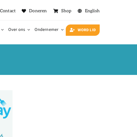
Contact
Doneren
Shop
English
Over ons
Ondernemer
WORD LID
16