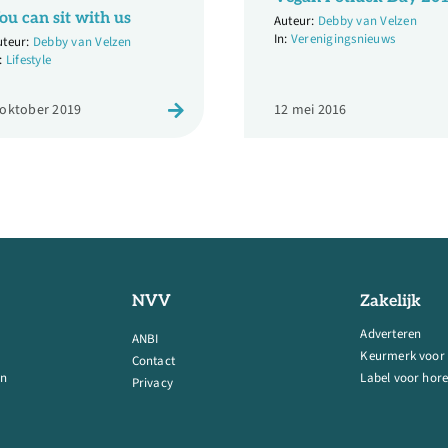
ou can sit with us
Debby van Velzen
Verenigingsnieuws
Debby van Velzen
Lifestyle
 oktober 2019
12 mei 2016
NVV
Zakelijk
Adverteren
ANBI
Keurmerk voor
Contact
en
Label voor hore
Privacy