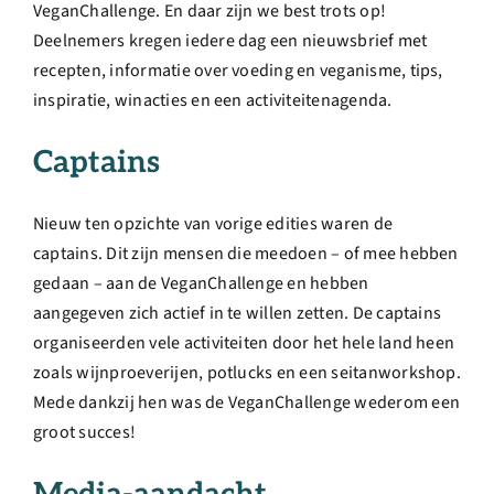
VeganChallenge. En daar zijn we best trots op!
Over ons
Deelnemers kregen iedere dag een nieuwsbrief met
recepten, informatie over voeding en veganisme, tips,
Ondernemer
inspiratie, winacties en een activiteitenagenda.
Captains
Contact
Nieuw ten opzichte van vorige edities waren de
Doneren
captains. Dit zijn mensen die meedoen – of mee hebben
gedaan – aan de VeganChallenge en hebben
Shop
aangegeven zich actief in te willen zetten. De captains
organiseerden vele activiteiten door het hele land heen
zoals wijnproeverijen, potlucks en een seitanworkshop.
English
Mede dankzij hen was de VeganChallenge wederom een
groot succes!