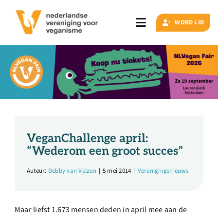
Ga
naar
WORD LID
Toggle
inhoud
Navigation
Zoeken
naar:
Veganisme
Artikelen
VeganChallenge april:
“Wederom een groot succes”
Events
Auteur:
Debby van Velzen
|
5 mei 2014
|
Verenigingsnieuws
Doe ook mee
Maar liefst 1.673 mensen deden in april mee aan de