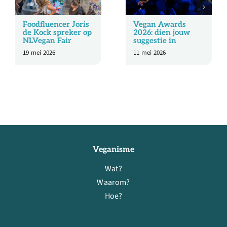
Foodfluencer Joris
Vegan Awards
de Kock spreker op
2026: dien jouw
NLVegan Fair
suggestie in
19 mei 2026
11 mei 2026
Veganisme
Wat?
Waarom?
Hoe?