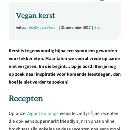
Over ons
Vegan kerst
Ondernemer
Auteur:
Debby van Velzen
|
21 november 2017
|
Eten
Contact
Kerst is tegenwoordig bijna een synoniem geworden
voor lekker eten. Maar laten we vooral vrede op aarde
Doneren
niet vergeten. En die begint… op je bord! Ben je nog
op zoek naar inspiratie voor komende feestdagen, dan
Shop
hoef je niet verder te zoeken!
Recepten
English
Op onze
VeganChallenge
website vind je fijne recepten
die ook eens supermarkt friendly zijn! In onze online
brochures zijn enkele van deze recepten nog eens mooi