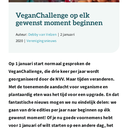
Over ons
VeganChallenge op elk
Ondernemer
gewenst moment beginnen
Auteur:
Debby van Velzen
|
2 januari
Contact
2020
|
Verenigingsnieuws
Doneren
Op 1 januari start normaal gesproken de
VeganChallenge, die drie keer per jaar wordt
Shop
georganiseerd door de NVV. Maar tijden veranderen.
Met de toenemende aandacht voor veganisme en
plantaardig eten was het tijd voor een upgrade. En dat
English
fantastische nieuws mogen we nu eindelijk delen: we
gaan van drie edities per jaar naar beginnen op élk
gewenst moment! Of je nu goede voornemens hebt
voor 1 januari of wilt starten op een andere dag, het