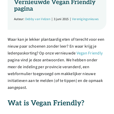
Vernieuwde Vegan Friendly
Over ons
pagina
Auteur:
Debby van Velzen
|
3 juni 2015
|
Verenigingsnieuws
Ondernemer
Contact
Waar kan je lekker plantaardig eten of terecht voor een
nieuw paar schoenen zonder leer? En waar krijg je
ledenpaskorting? Op onze vernieuwde
Vegan Friendly
Doneren
pagina vind je deze antwoorden. We hebben onder
meer de indeling per provincie veranderd, een
Shop
webformulier toegevoegd om makkelijker nieuwe
initiatieven aan te melden (of te tippen) en de opmaak
English
aangepast.
Wat is Vegan Friendly?