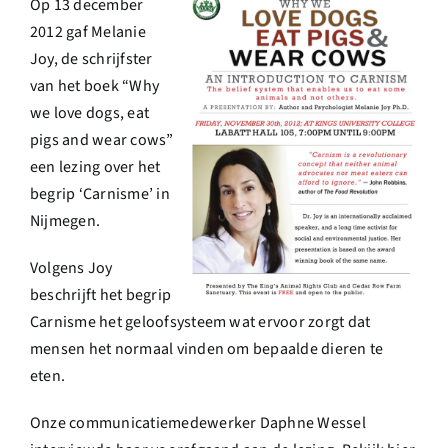
Op 13 december
Over ons
2012 gaf Melanie
Joy, de schrijfster
Ondernemer
van het boek “Why
we love dogs, eat
pigs and wear cows”
Contact
een lezing over het
begrip ‘Carnisme’ in
Doneren
Nijmegen.
Volgens Joy
Shop
beschrijft het begrip
Carnisme het geloofsysteem wat ervoor zorgt dat
English
mensen het normaal vinden om bepaalde dieren te
eten.
Onze communicatiemedewerker Daphne Wessel