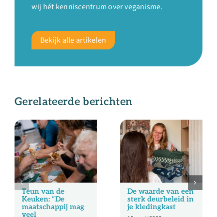
wij hét kenniscentrum over veganisme.
Bekijk alle artikelen
Gerelateerde berichten
Teun van de
De waarde van een
Keuken: “De
sterk deurbeleid in
maatschappij mag
je kledingkast
veel