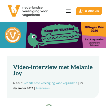
Ga
naar
WORD LID
Toggle
inhoud
Navigation
Zoeken
naar:
Veganisme
Artikelen
Video-interview met Melanie
Joy
Events
Auteur:
Nederlandse Vereniging voor Veganisme
|
27
december 2012
|
Interviews
Doe ook mee