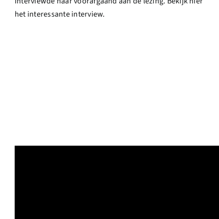
interviewde haar voorafgaand aan de lezing. Bekijk hier
het interessante interview.