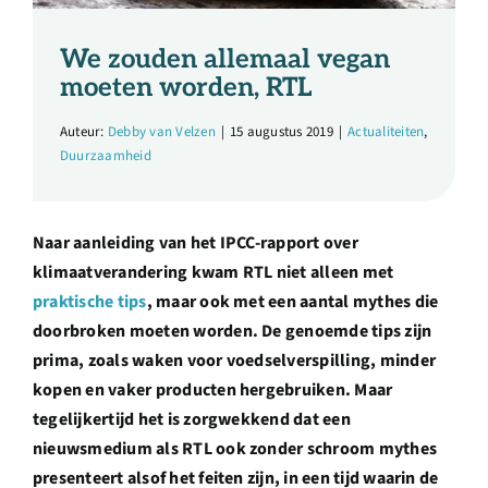
Over ons
We zouden allemaal vegan
Ondernemer
moeten worden, RTL
Auteur:
Debby van Velzen
|
15 augustus 2019
|
Actualiteiten
,
Contact
Duurzaamheid
Doneren
Naar aanleiding van het IPCC-rapport over
klimaatverandering kwam RTL niet alleen met
Shop
praktische tips
, maar ook met een aantal mythes die
doorbroken moeten worden. De genoemde tips zijn
prima, zoals waken voor voedselverspilling, minder
English
kopen en vaker producten hergebruiken. Maar
tegelijkertijd het is zorgwekkend dat een
nieuwsmedium als RTL ook zonder schroom mythes
presenteert alsof het feiten zijn, in een tijd waarin de