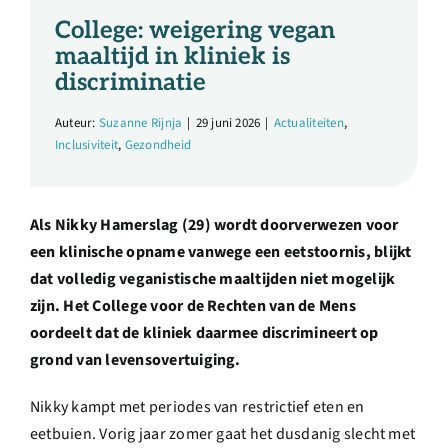
Over ons
College: weigering vegan
maaltijd in kliniek is
Ondernemer
discriminatie
Auteur:
Suzanne Rijnja
|
29 juni 2026
|
Actualiteiten
,
Contact
Inclusiviteit
,
Gezondheid
Doneren
Als Nikky Hamerslag (29) wordt doorverwezen voor
een klinische opname vanwege een eetstoornis, blijkt
Shop
dat volledig veganistische maaltijden niet mogelijk
zijn. Het College voor de Rechten van de Mens
oordeelt dat de kliniek daarmee discrimineert op
English
grond van levensovertuiging.
Nikky kampt met periodes van restrictief eten en
eetbuien. Vorig jaar zomer gaat het dusdanig slecht met