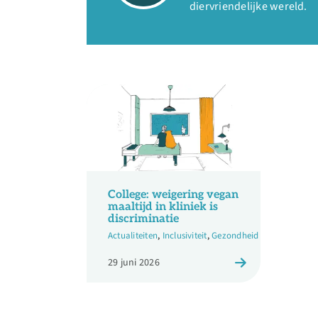
diervriendelijke wereld.
College: weigering vegan
maaltijd in kliniek is
discriminatie
Actualiteiten
,
Inclusiviteit
,
Gezondheid
29 juni 2026