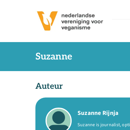
Ga
naar
inhoud
Suzanne
Auteur
Suzanne Rijnja
Suzanne is journalist, opt