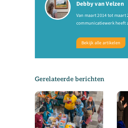
Debby van Velzen
Van maart 2014 tot maart 
communicatiewerk heeft zi
Bekijk alle artikelen
Gerelateerde berichten