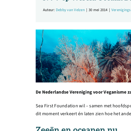
Auteur:
Debby van Velzen
|
30 mei 2014
|
Vereniging
De Nederlandse Vereniging voor Veganisme za
Sea First Foundation wil – samen met hoofds
dit moment verkeert én laten zien hoe het ande
Zeeën en oceanen nu