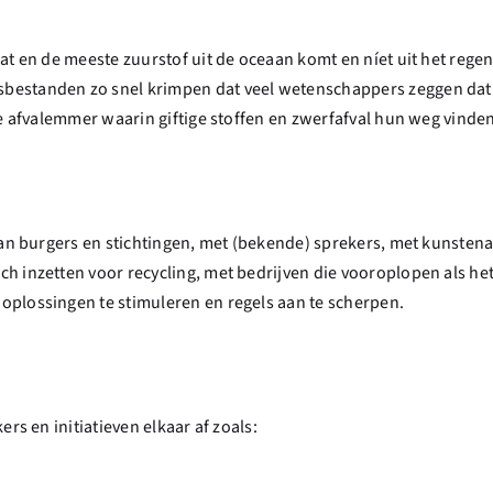
at en de meeste zuurstof uit de oceaan komt en níet uit het rege
standen zo snel krimpen dat veel wetenschappers zeggen dat zee
e afvalemmer waarin giftige stoffen en zwerfafval hun weg vinden 
van burgers en stichtingen, met (bekende) sprekers, met kunstena
h inzetten voor recycling, met bedrijven die vooroplopen als he
plossingen te stimuleren en regels aan te scherpen.
rs en initiatieven elkaar af zoals: