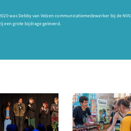
2020 was Debby van Velzen communicatiemedewerker bij de NVV. M
j een grote bijdrage geleverd.