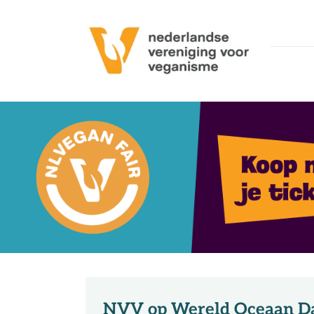
Ga
naar
inhoud
NVV op Wereld Oceaan Da