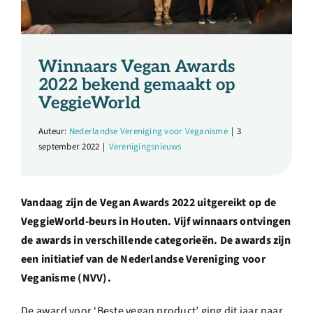
Over ons
Ondernemer
Winnaars Vegan Awards
2022 bekend gemaakt op
Contact
VeggieWorld
Auteur:
Nederlandse Vereniging voor Veganisme
|
3
Doneren
september 2022
|
Verenigingsnieuws
Shop
Vandaag zijn de Vegan Awards 2022 uitgereikt op de
VeggieWorld-beurs in Houten. Vijf winnaars ontvingen
English
de awards in verschillende categorieën. De awards zijn
een initiatief van de Nederlandse Vereniging voor
Veganisme (NVV)
.
De award voor ‘Beste vegan product’ ging dit jaar naar