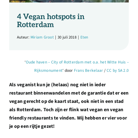
Over ons
4 Vegan hotspots in
Ondernemer
Rotterdam
Auteur:
Miriam Groot
|
30 juli 2018
|
Eten
Contact
‘
Oude haven – City of Rotterdam met o.a. het Witte Huis –
Doneren
Rijksmonument
‘ door
Frans Berkelaar
/
CC by SA 2.0
Shop
Als veganist kun je (helaas) nog niet in ieder
restaurant binnenwandelen met de garantie dat er een
vegan gerecht op de kaart staat, ook niet in een stad
English
als Rotterdam. Toch zijn er flink wat vegan en vegan
friendly restaurants te vinden. Wij hebben er vier voor
je op een rijtje gezet!