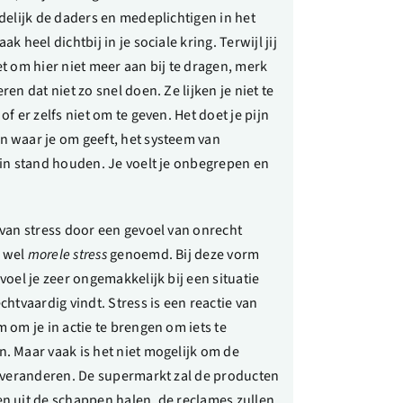
idelijk de daders en medeplichtigen in het
ak heel dichtbij in je sociale kring. Terwijl jij
et om hier niet meer aan bij te dragen, merk
ren dat niet zo snel doen. Ze lijken je niet te
of er zelfs niet om te geven. Het doet je pijn
 waar je om geeft, het systeem van
 in stand houden. Je voelt je onbegrepen en
 van stress door een gevoel van onrecht
 wel
morele stress
genoemd. Bij deze vorm
 voel je zeer ongemakkelijk bij een situatie
echtvaardig vindt. Stress is een reactie van
m om je in actie te brengen om iets te
. Maar vaak is het niet mogelijk om de
e veranderen. De supermarkt zal de producten
n uit de schappen halen, de reclames zullen