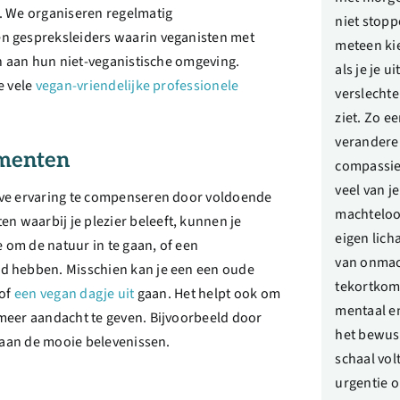
. We organiseren regelmatig
niet stopp
n gespreksleiders waarin veganisten met
meteen kie
n aan hun niet-veganistische omgeving.
als je je u
e vele
vegan-vriendelijke professionele
verslechter
ziet. Zo e
veranderen
omenten
compassie 
veel van j
eve ervaring te compenseren door voldoende
machteloos
 waarbij je plezier beleeft, kunnen je
eigen lic
e om de natuur in te gaan, of een
van onmac
d hebben. Misschien kan je een een oude
tekortkomi
 of
een vegan dagje uit
gaan. Het helpt ook om
mentaal en
meer aandacht te geven. Bijvoorbeeld door
het bewust
n aan de mooie belevenissen.
schaal vol
urgentie o