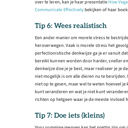
over te leren, kan je haar presentatie
How Vegan
Communicate Effectively
bekijken of haar boe
Tip 6: Wees realistisch
Een ander manier om morele stress te bestrijde
heroverwegen. Vaak is morele stress het gevolg
perfectionistische denkwijze ga je er vanuit da
bereikt kunnen worden door harder, sneller en 
denkwijze doe je je best, maar realiseer je je 
niet mogelijk is om alle dieren nu te bevrijden
niet op te geven, maar wel te weten hoeveel je k
kunt veranderen en wat je niet kunt veranderen
richten op hetgeen waar je de meeste invloed h
Tip 7: Doe iets (kleins)
Voor sommige mensen kan het prettig zijn om ie