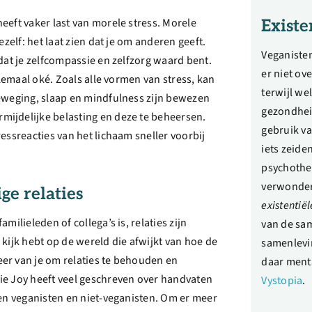
eeft vaker last van morele stress. Morele
Existe
ezelf: het laat zien dat je om anderen geeft.
Veganiste
dat je zelfcompassie en zelfzorg waard bent.
er niet ov
elemaal oké. Zoals alle vormen van stress, kan
terwijl w
beweging, slaap en mindfulness zijn bewezen
gezondheid
ijdelijke belasting en deze te beheersen.
gebruik va
essreacties van het lichaam sneller voorbij
iets zeide
psychother
verwonder
ge relaties
existentiële
milieleden of collega’s is, relaties zijn
van de sam
kijk hebt op de wereld die afwijkt van hoe de
samenlevi
er van je om relaties te behouden en
daar menta
ie Joy heeft veel geschreven over handvaten
Vystopia
.
sen veganisten en niet-veganisten. Om er meer