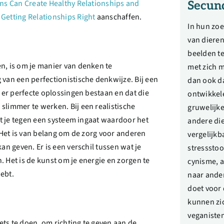
s Can Create Healthy Relationships and
Secun
k
Getting Relationships Right
aanschaffen.
In hun zo
van dieren
beelden t
n, is om je manier van denken te
met zich 
 van een perfectionistische denkwijze. Bij een
dan ook d
t er perfecte oplossingen bestaan en dat die
ontwikkele
slimmer te werken. Bij een realistische
gruwelijke
dat je tegen een systeem ingaat waardoor het
andere die
. Het is van belang om de zorg voor anderen
vergelijkb
an geven. Er is een verschil tussen wat je
stressstoo
. Het is de kunst om je energie en zorgen te
cynisme, 
ebt.
naar ande
doet voor 
kunnen zi
veganisten
ts te doen, om richting te geven aan de