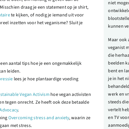
niet moge
. Misschien draag je een statement op je shirt,
ontwikkele
taire
te kijken, of nodig je iemand uit voor
blootstell
ctureel inzetten voor het veganisme? Sluit je
kunnen ve
Maar ook al
veganist m
die herhaa
beelden k
en aantal tips hoe je een ongemakkelijk
bent en la
an leiden.
je in het 
pressie
lees je hoe plantaardige voeding
behandeld 
werk en vr
stainable Vegan Activism
hoe vegan activisten
steeds die
 tegen onrecht. Ze heeft ook deze betaalde
vertelt he
 Advocacy
.
en TV voor
ining
Overcoming stress and anxiety
, waarin ze
aanmoedig
gaan met stress.