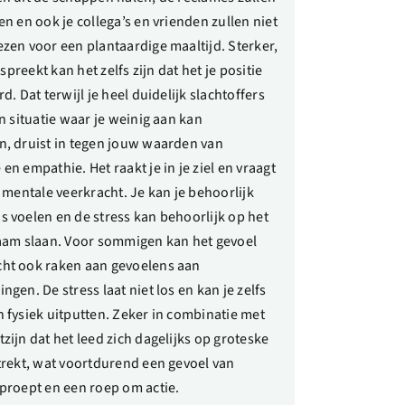
en en ook je collega’s en vrienden zullen niet
zen voor een plantaardige maaltijd. Sterker,
itspreekt kan het zelfs zijn dat het je positie
d. Dat terwijl je heel duidelijk slachtoffers
en situatie waar je weinig aan kan
, druist in tegen jouw waarden van
en empathie. Het raakt je in je ziel en vraagt
e mentale veerkracht. Je kan je behoorlijk
 voelen en de stress kan behoorlijk op het
haam slaan. Voor sommigen kan het gevoel
ht ook raken aan gevoelens aan
ngen. De stress laat niet los en kan je zelfs
 fysiek uitputten. Zeker in combinatie met
zijn dat het leed zich dagelijks op groteske
trekt, wat voortdurend een gevoel van
proept en een roep om actie.