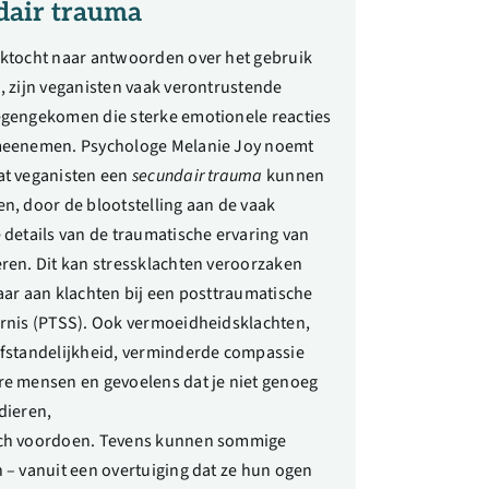
dair trauma
ektocht naar antwoorden over het gebruik
, zijn veganisten vaak verontrustende
egengekomen die sterke emotionele reacties
meenemen. Psychologe Melanie Joy noemt
at veganisten een
secundair trauma
kunnen
n, door de blootstelling aan de
vaak
 details
van de traumatische ervaring van
ren. Dit kan
stressklachten veroorzaken
aar aan
klachten bij een posttraumatische
rnis (PTSS). Ook
vermoeidheidsklachten,
afstandelijkheid, verminderde compassie
re mensen en gevoelens
dat je niet genoeg
dieren,
ch voordoen. Tevens kunnen sommige
 – vanuit een overtuiging dat ze hun ogen