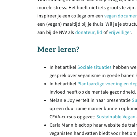
morele stress. Het hoeft niet iets groots te zijn
inspireer je een collega om een
vegan documen
een (vegan) maaltijd bij je thuis. Wil je je stru
aan bij de NVV als
donateur
,
lid
of
vrijwilliger
.
Meer leren?
In het artikel
Sociale situaties
hebben we e
gesprek over veganisme in goede banen k
In het artikel
Plantaardige voeding en de
invloed heeft op de mentale gezondheid.
Melanie Joy vertelt in haar presentatie
Su
op een duurzame manier kunnen opkomen
CEVA-cursus opgezet:
Sustainable Vegan
Carla Mann biedt op haar website de tra
veganisten handvatten biedt voor het om