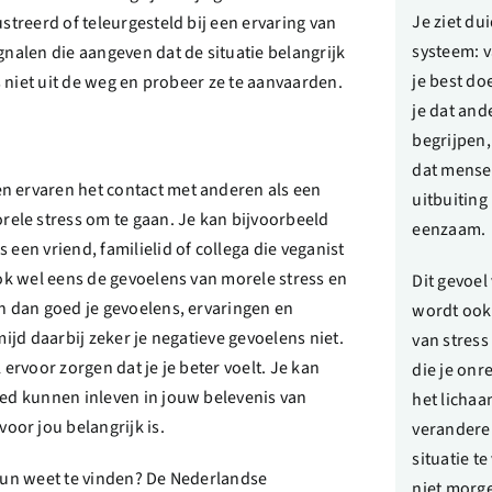
Je ziet du
ustreerd of teleurgesteld bij een ervaring van
systeem: va
gnalen die aangeven dat de situatie belangrijk
je best do
us niet uit de weg en probeer ze te aanvaarden.
je dat ande
begrijpen, 
dat mensen
n ervaren het contact met anderen als een
uitbuiting
ele stress om te gaan. Je kan bijvoorbeeld
eenzaam.
 een vriend, familielid of collega die veganist
ook wel eens de gevoelens van morele stress en
Dit gevoel
an dan goed je gevoelens, ervaringen en
wordt ook
mijd daarbij zeker je negatieve gevoelens niet.
van stress
 ervoor zorgen dat je je beter voelt. Je kan
die je onr
oed kunnen inleven in jouw belevenis van
het lichaa
or jou belangrijk is.
veranderen
situatie t
teun weet te vinden? De Nederlandse
niet morge