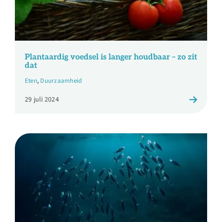
Plantaardig voedsel is langer houdbaar – zo zit
dat
Eten
,
Duurzaamheid
29 juli 2024