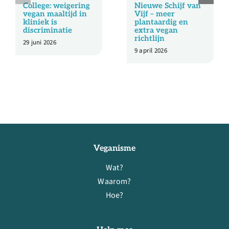
College: weigering
Nieuwe Schijf van
vegan maaltijd in
Vijf – meer
kliniek is
plantaardig en
discriminatie
extra vegan
richtlijn
29 juni 2026
9 april 2026
Veganisme
Wat?
Waarom?
Hoe?