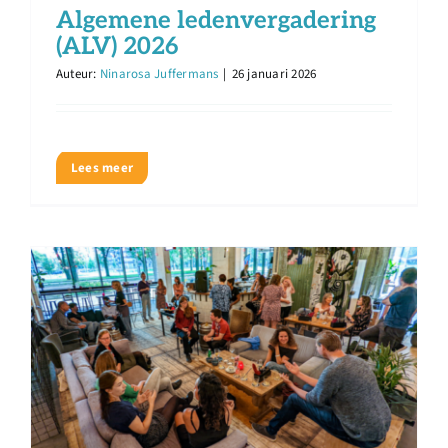
Over ons
Algemene ledenvergadering
(ALV) 2026
Auteur:
Ninarosa Juffermans
|
26 januari 2026
Ondernemer
Contact
Lees meer
Doneren
Shop
English