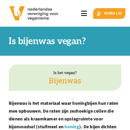
Ga
naar
WORD LID
Toggle
inhoud
Navigation
Zoeken
naar:
Is bijenwas vegan?
Veganisme
Artikelen
Events
Bijenwas is het materiaal waar honingbijen hun raten
mee opbouwen. De raten zijn zeshoekige cellen die
Doe ook mee
dienen als kraamkamer en opslagruimte voor
bijenvoedsel (stuifmeel en
honing
). De bijen dichten