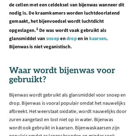
Over ons
de cellen met een celdeksel van bijenwas wanneer dit
nodig is. De kraamkamers worden luchtdoorlatend
gemaakt, het bijenvoedsel wordt luchtdicht
Ondernemer
1
opgeslagen.
De was wordt vaak gebruikt als
glansmiddel van
snoep
en
drop
en in
kaarsen
.
Contact
Bijenwas is niet veganistisch.
Doneren
Waar wordt bijenwas voor
gebruikt?
Shop
Bijenwas wordt gebruikt als glansmiddel voor snoep en
drop. Bijenwas is vooral populair omdat het nauwelijks
English
afbreekt. Het weerstaat oxidatie, wordt nauwelijks door
zuren aangetast en lost niet op in water. Bijenwas
wordt ook gebruikt in kaarsen. Bijenwaskaarsen zijn
populair omdat ze langer branden en minder rook