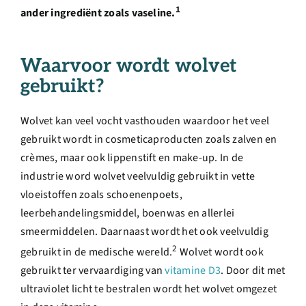
Over ons
1
ander ingrediënt zoals vaseline.
Ondernemer
Waarvoor wordt wolvet
gebruikt?
Contact
Wolvet kan veel vocht vasthouden waardoor het veel
gebruikt wordt in cosmeticaproducten zoals zalven en
Doneren
crèmes, maar ook lippenstift en make-up. In de
industrie word wolvet veelvuldig gebruikt in vette
Shop
vloeistoffen zoals schoenenpoets,
leerbehandelingsmiddel, boenwas en allerlei
smeermiddelen. Daarnaast wordt het ook veelvuldig
English
2
gebruikt in de medische wereld.
Wolvet wordt ook
gebruikt ter vervaardiging van
vitamine D3
. Door dit met
ultraviolet licht te bestralen wordt het wolvet omgezet