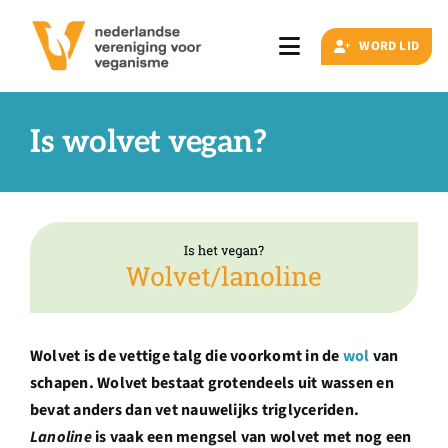
Ga
naar
WORD LID
Toggle
inhoud
Navigation
Zoeken
naar:
Is wolvet vegan?
Veganisme
Artikelen
Events
Wolvet is de vettige talg die voorkomt in de
wol
van
schapen. Wolvet bestaat grotendeels uit wassen en
Doe ook mee
bevat anders dan vet nauwelijks triglyceriden.
Lanoline
is vaak een mengsel van wolvet met nog een