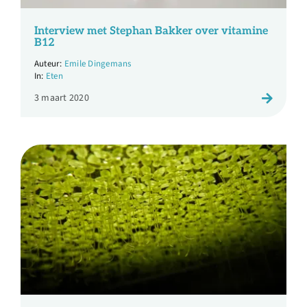
Over ons
Interview met Stephan Bakker over vitamine
B12
Ondernemer
Emile Dingemans
Eten
Contact
3 maart 2020
Doneren
Shop
English