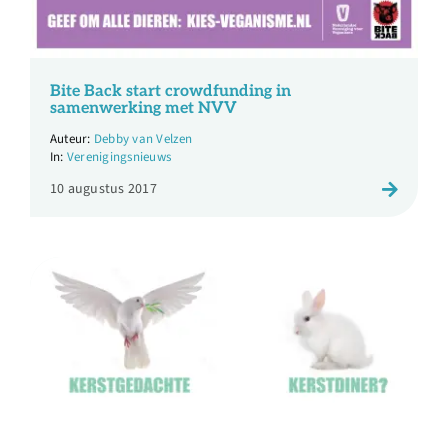
Over ons
Ondernemer
Bite Back start crowdfunding in
samenwerking met NVV
Debby van Velzen
Contact
Verenigingsnieuws
10 augustus 2017
Doneren
Shop
English