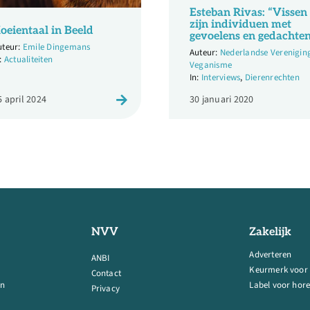
Esteban Rivas: “Vissen
zijn individuen met
oeientaal in Beeld
gevoelens en gedachte
Emile Dingemans
Nederlandse Verenigin
Actualiteiten
Veganisme
Interviews
,
Dierenrechten
5 april 2024
30 januari 2020
NVV
Zakelijk
Adverteren
ANBI
Keurmerk voor
Contact
en
Label voor hore
Privacy