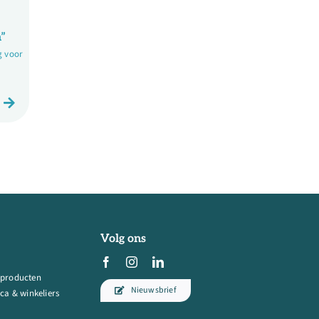
n”
g voor
Volg ons
 producten
Nieuwsbrief
ca & winkeliers