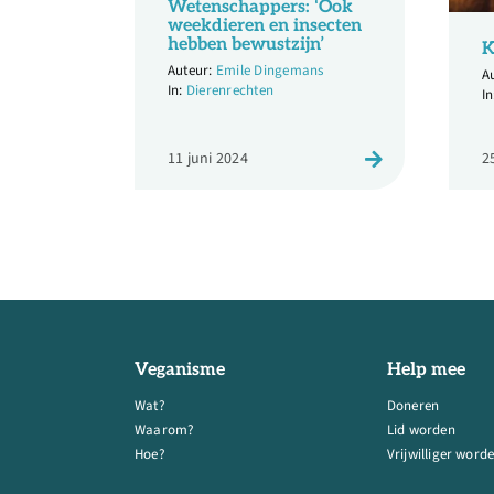
Wetenschappers: ‘Ook
weekdieren en insecten
hebben bewustzijn’
K
Emile Dingemans
Dierenrechten
11 juni 2024
2
Veganisme
Help mee
Wat?
Doneren
Waarom?
Lid worden
Hoe?
Vrijwilliger word