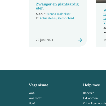
Zwanger en plantaardig
eten
V
Brenda Waldekker
m
Actualiteiten
,
Gezondheid
i
v
29 juni 2021
1
Veganisme
Help mee
Wat?
Doneren
Waarom?
Lid worden
Hoe?
Vrijwilliger word