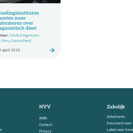
oedingsinstituten
oeten meer
nformeren over
eganistisch dieet
Emile Dingemans
Eten
,
Gezondheid
9 april 2019
NVV
Zakelijk
Adverteren
ANBI
Keurmerk voor
Contact
en
Label voor hore
Privacy