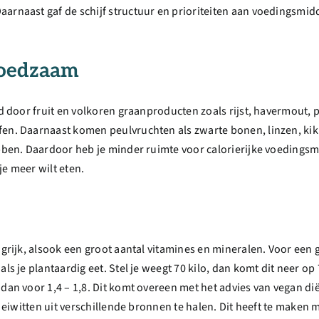
rnaast gaf de schijf structuur en prioriteiten aan voedingsmiddel
voedzaam
lgd door fruit en volkoren graanproducten zoals rijst, havermout,
en. Daarnaast komen peulvruchten als zwarte bonen, linzen, kikk
ebben. Daardoor heb je minder ruimte voor calorierijke voedingsmi
je meer wilt eten.
ngrijk, alsook een groot aantal vitamines en mineralen. Voor een 
s je plantaardig eet. Stel je weegt 70 kilo, dan komt dit neer op 70
dan voor 1,4 – 1,8. Dit komt overeen met het advies van vegan dië
 je eiwitten uit verschillende bronnen te halen. Dit heeft te mak