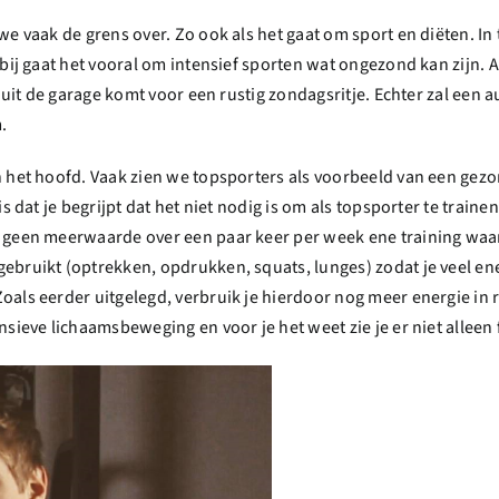
e vaak de grens over. Zo ook als het gaat om sport en diëten. In
ij gaat het vooral om intensief sporten wat ongezond kan zijn. Als
e uit de garage komt voor een rustig zondagsritje. Echter zal een 
.
 het hoofd. Vaak zien we topsporters als voorbeeld van een gezon
 dat je begrijpt dat het niet nodig is om als topsporter te trainen
geen meerwaarde over een paar keer per week ene training waarbi
ebruikt (optrekken, opdrukken, squats, lunges) zodat je veel en
als eerder uitgelegd, verbruik je hierdoor nog meer energie in 
sieve lichaamsbeweging en voor je het weet zie je er niet alleen f