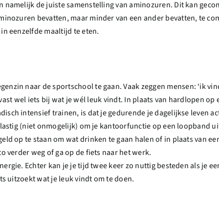
en namelijk de juiste samenstelling van aminozuren. Dit kan g
aminozuren bevatten, maar minder van een ander bevatten, te com
in eenzelfde maaltijd te eten.
enzin naar de sportschool te gaan. Vaak zeggen mensen: ‘ik vind 
er vast wel iets bij wat je wél leuk vindt. In plaats van hardlopen 
ch intensief trainen, is dat je gedurende je dagelijkse leven acti
 lastig (niet onmogelijk) om je kantoorfunctie op een loopband uit
eld op te staan om wat drinken te gaan halen of in plaats van een
to verder weg of ga op de fiets naar het werk.
rgie. Echter kan je je tijd twee keer zo nuttig besteden als je een
ts uitzoekt wat je leuk vindt om te doen.