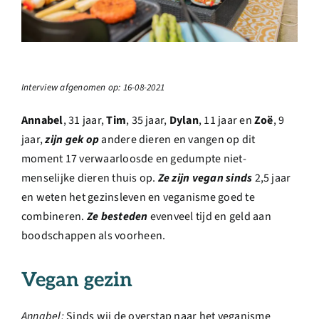
Over ons
Ondernemer
Interview afgenomen op: 16
-08-2021
Contact
Annabel
, 31 jaar,
Tim
, 35 jaar,
Dylan
, 11 jaar en
Zoë
, 9
jaar,
zijn gek op
andere dieren en vangen op dit
Doneren
moment 17 verwaarloosde en gedumpte niet-
menselijke dieren thuis op.
Ze zijn vegan sinds
2,5 jaar
Shop
en weten het gezinsleven en veganisme goed te
combineren.
Ze besteden
evenveel tijd en geld aan
boodschappen als voorheen.
English
Vegan gezin
Annabel:
Sinds wij de overstap naar het veganisme