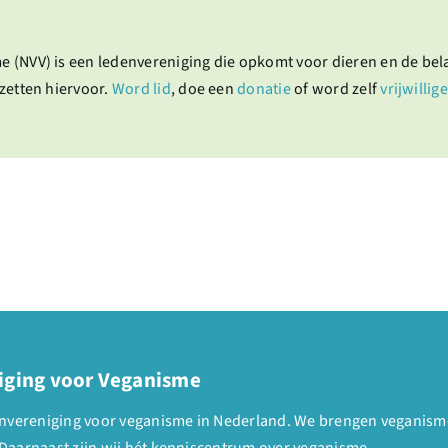
e (NVV) is een ledenvereniging die opkomt voor dieren en de be
zetten hiervoor.
Word lid
, doe een
donatie
of word zelf
vrijwillige
iging voor Veganisme
denvereniging voor veganisme in Nederland. We brengen veganism
Daarnaast zijn wij hét kenniscentrum over veganisme.