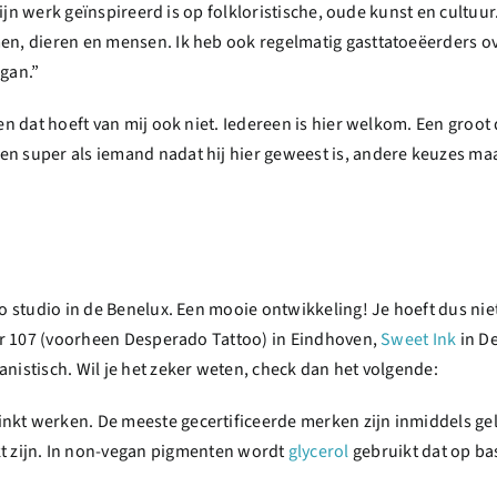
 mijn werk geïnspireerd is op folkloristische, oude kunst en cultuur
en, dieren en mensen. Ik heb ook regelmatig gasttatoeëerders ov
egan.”
en dat hoeft van mij ook niet. Iedereen is hier welkom. Een groot 
n super als iemand nadat hij hier geweest is, andere keuzes maa
too studio in de Benelux. Een mooie ontwikkeling! Je hoeft dus ni
ier 107 (voorheen Desperado Tattoo) in Eindhoven,
Sweet Ink
in De
nistisch. Wil je het zeker weten, check dan het volgende:
an inkt werken. De meeste gecertificeerde merken zijn inmiddels g
 zijn. In non-vegan pigmenten wordt
glycerol
gebruikt dat op bas