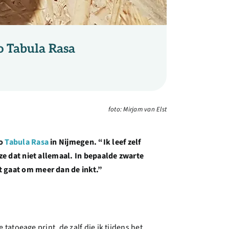
o Tabula Rasa
foto: Mirjam van Elst
io
Tabula Rasa
in Nijmegen. “Ik leef zelf
 ze dat niet allemaal. In bepaalde zwarte
t gaat om meer dan de inkt.”
tatoeage print, de zalf die ik tijdens het