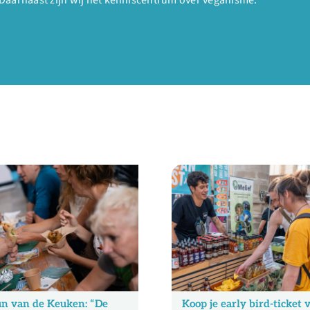
n van de Keuken: “De
Koop je early bird-ticket 