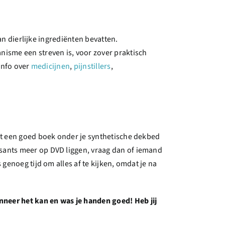
kan dierlijke ingrediënten bevatten.
anisme een streven is, voor zover praktisch
 info over
medicijnen
,
pijnstillers
,
met een goed boek onder je synthetische dekbed
ssants meer op DVD liggen, vraag dan of iemand
s genoeg tijd om alles af te kijken, omdat je na
nneer het kan en was je handen goed! Heb jij