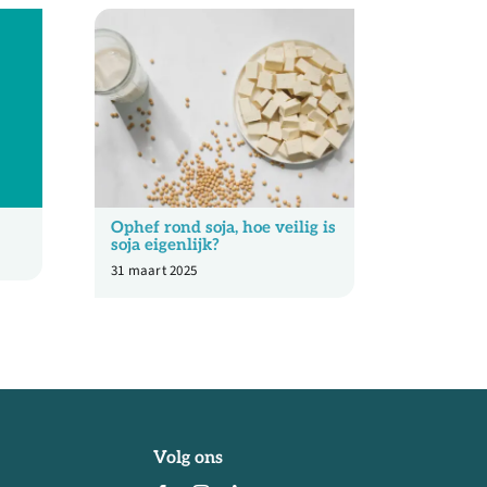
Ophef rond soja, hoe veilig is
College
soja eigenlijk?
maaltijd
discrim
31 maart 2025
29 juni 20
Volg ons