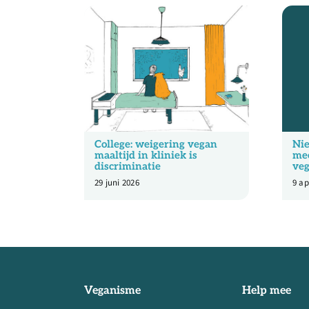
College: weigering vegan
Nie
maaltijd in kliniek is
mee
discriminatie
veg
29 juni 2026
9 ap
Veganisme
Help mee