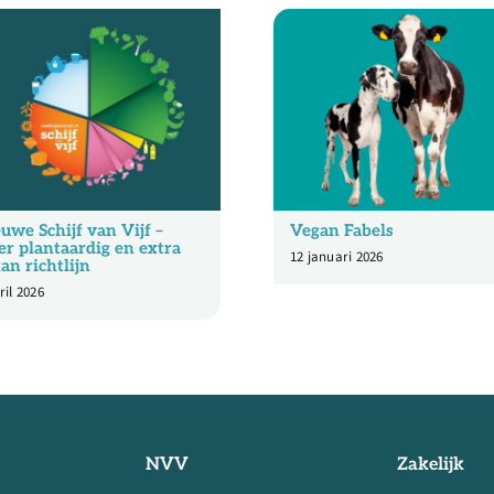
uwe Schijf van Vijf –
Vegan Fabels
r plantaardig en extra
12 januari 2026
an richtlijn
ril 2026
NVV
Zakelijk