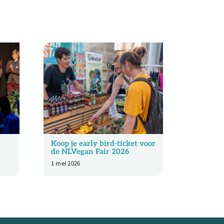
Koop je early bird-ticket voor
College
de NLVegan Fair 2026
maaltijd
discrim
1 mei 2026
29 juni 20