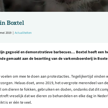
in Boxtel
 mei 2019
|
Actualiteiten
zijn gegooid en demonstratieve barbecues… Boxtel heeft een hef
e gemaakt aan de bezetting van de varkensboerderij in Boxtel.
 voelen om mee te doen aan protestacties. Tegelijkertijd vinden w
 bezorgen. Helaas doet, anno 2019, het overgrote merendeel van d
aal om dieren te fokken, gebruiken en doden, ondanks dat dit co
s betreft vreselijk dat we dieren zo behandelen en elke dag in Nede
t is er één te veel.