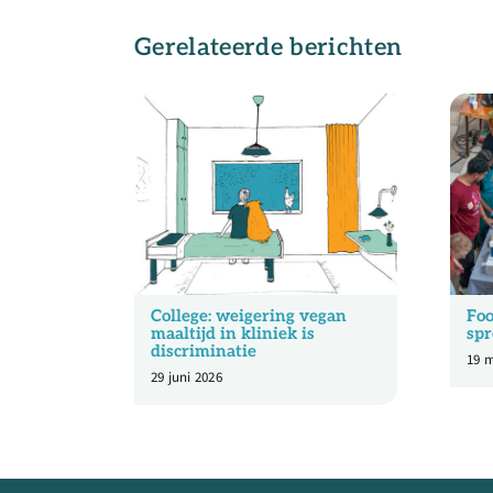
Gerelateerde berichten
College: weigering vegan
Foo
maaltijd in kliniek is
spr
discriminatie
19 m
29 juni 2026