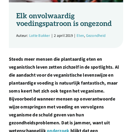
Over ons
Elk onvolwaardig
Ondernemer
voedingspatroon is ongezond
Auteur:
Lotte Bakker
|
2 april 2019
|
Eten
,
Gezondheid
Contact
Steeds meer mensen die plantaardig eten en
Doneren
veganistisch leven zetten zichzelf in de spotlights. Al
die aandacht voor de veganistische levenswijze en
Shop
plantaardige voeding is natuurlijk fantastisch, maar
soms keert het zich ook tegen het veganisme.
Bijvoorbeeld wanneer mensen op onverantwoorde
English
wijze omspringen met voeding en vervolgens
veganisme de schuld geven van hun
gezondheidsproblemen. Dat is jammer, want uit
wetenschappelijk
onderzoek
blijkt dat een