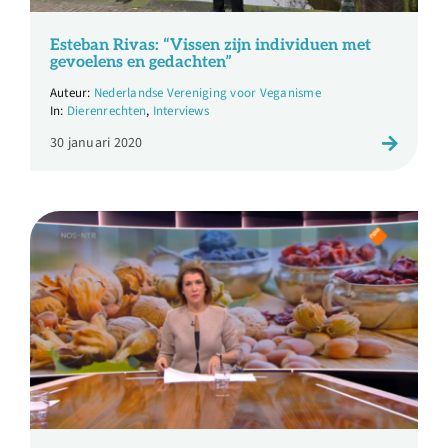
Over ons
Esteban Rivas: “Vissen zijn individuen met
gevoelens en gedachten”
Ondernemer
Nederlandse Vereniging voor Veganisme
Dierenrechten
,
Interviews
Contact
30 januari 2020
Doneren
Shop
English