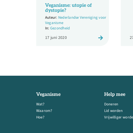
Veganisme: utopie of
dystopie?
Nederlandse Vereniging voor
Veganisme
Gezondheid
17 juni 2020
2
Veganisme
Help mee
Wat?
Doneren
Waarom?
Lid worden
Hoe?
Vrijwilliger word