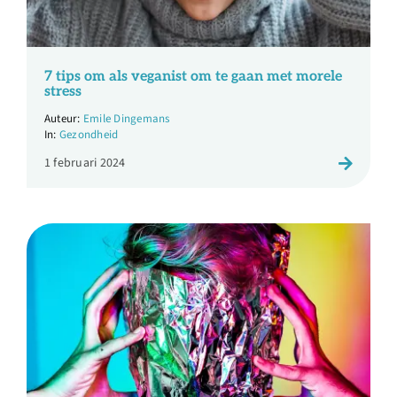
Over ons
Ondernemer
7 tips om als veganist om te gaan met morele
stress
Emile Dingemans
Contact
Gezondheid
1 februari 2024
Doneren
Shop
English