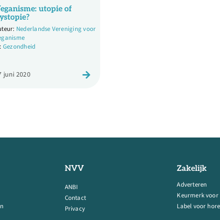
eganisme: utopie of
ystopie?
Nederlandse Vereniging voor
eganisme
Gezondheid
7 juni 2020
NVV
Zakelijk
Adverteren
ANBI
Keurmerk voor
Contact
en
Label voor hore
Privacy