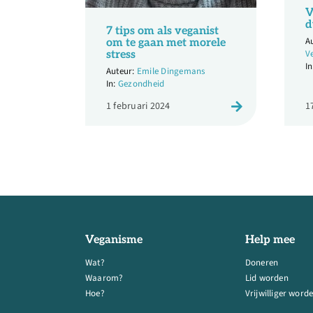
V
d
7 tips om als veganist
om te gaan met morele
V
stress
Emile Dingemans
Gezondheid
1 februari 2024
1
Veganisme
Help mee
Wat?
Doneren
Waarom?
Lid worden
Hoe?
Vrijwilliger word