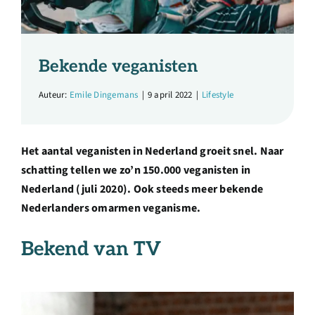
Over ons
Ondernemer
Bekende veganisten
Auteur:
Emile Dingemans
|
9 april 2022
|
Lifestyle
Contact
Doneren
Het aantal veganisten in Nederland groeit snel. Naar
schatting tellen we zo’n 150.000 veganisten in
Nederland (juli 2020). Ook steeds meer bekende
Shop
Nederlanders omarmen veganisme.
English
Bekend van TV