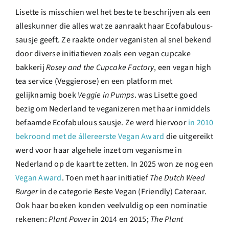
Lisette is misschien wel het beste te beschrijven als een
alleskunner die alles wat ze aanraakt haar Ecofabulous-
sausje geeft. Ze raakte onder veganisten al snel bekend
door diverse initiatieven zoals een vegan cupcake
bakkerij
Rosey and the Cupcake Factory
, een vegan high
tea service (Veggierose) en een platform met
gelijknamig boek
Veggie in Pumps
. was Lisette goed
bezig om Nederland te veganizeren met haar inmiddels
befaamde Ecofabulous sausje. Ze werd hiervoor
in 2010
bekroond met de állereerste Vegan Award
die uitgereikt
werd voor haar algehele inzet om veganisme in
Nederland op de kaart te zetten. In 2025 won ze nog een
Vegan Award
. Toen met haar initiatief
The Dutch Weed
Burger
in de categorie Beste Vegan (Friendly) Cateraar.
Ook haar boeken konden veelvuldig op een nominatie
rekenen:
Plant Power
in 2014 en 2015;
The Plant