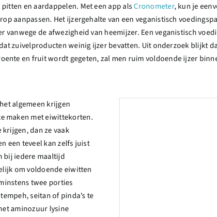
 pitten en aardappelen. Met een app als
Cronometer
, kun je een
arop aanpassen. Het ijzergehalte van een veganistisch voedingspa
ager vanwege de afwezigheid van heemijzer. Een veganistisch voe
dat zuivelproducten weinig ijzer bevatten. Uit onderzoek blijkt d
ente en fruit wordt gegeten, zal men ruim voldoende ijzer binne
 het algemeen krijgen
e maken met eiwittekorten.
 krijgen, dan ze vaak
n een teveel kan zelfs juist
 bij iedere maaltijd
kelijk om voldoende eiwitten
 minstens twee porties
 tempeh, seitan of pinda’s te
 het aminozuur lysine