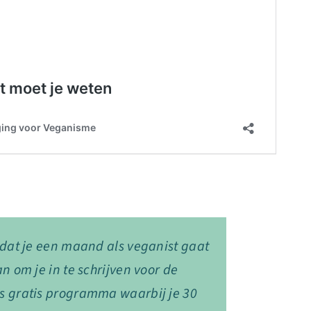
 dat je een maand als veganist gaat
n om je in te schrijven voor de
s gratis programma waarbij je 30