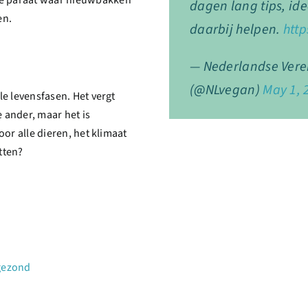
dagen lang tips, id
en.
daarbij helpen.
htt
— Nederlandse Vere
(@NLvegan)
May 1, 
lle levensfasen. Het vergt
 ander, maar het is
voor alle dieren, het klimaat
tten?
gezond