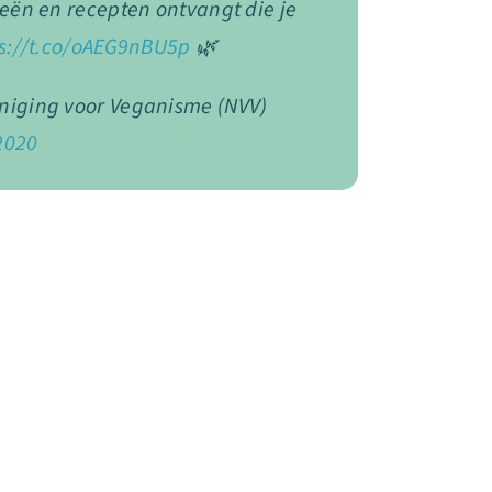
eeën en recepten ontvangt die je
ps://t.co/oAEG9nBU5p
🌿
niging voor Veganisme (NVV)
2020