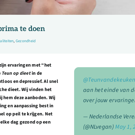
prima te doen
aliteiten
,
Gezondheid
zijn ervaringen met “het
e
Teun op dieet
in de
@Teunvandekeuke
tloos en depressief. Al snel
aan het einde van 
sche dieet. Wij vinden het
ij hem deze aanboden. Wij
over jouw ervaringe
ing en aanpassing best in
el op peil te krijgen. Net
— Nederlandse Vere
 elke dag gezond op een
(@NLvegan)
May 1, 