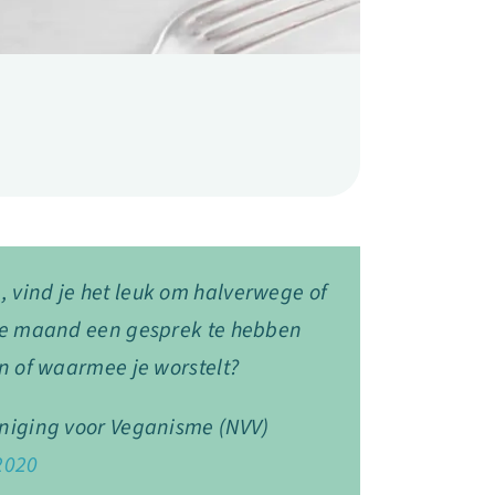
n
, vind je het leuk om halverwege of
de maand een gesprek te hebben
n of waarmee je worstelt?
niging voor Veganisme (NVV)
2020