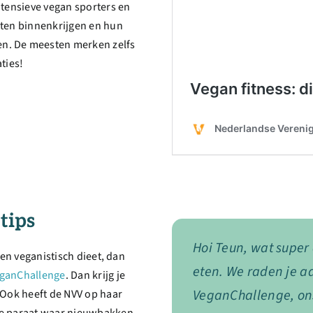
ntensieve vegan sporters en
tten binnenkrijgen en hun
n. De meesten merken zelfs
ties!
tips
Hoi Teun, wat super
een veganistisch dieet, dan
eten. We raden je aa
ganChallenge
. Dan krijg je
VeganChallenge, on
 Ook heeft de NVV op haar
ie paraat waar nieuwbakken