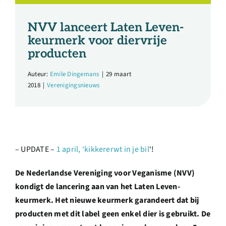
Over ons
NVV lanceert Laten Leven-
Ondernemer
keurmerk voor diervrije
producten
Contact
Auteur:
Emile Dingemans
|
29 maart
2018
|
Verenigingsnieuws
Doneren
Shop
– UPDATE –
1 april, ‘kikkererwt in je bil
‘!
English
De Nederlandse Vereniging voor Veganisme (NVV)
kondigt de lancering aan van het Laten Leven-
keurmerk. Het nieuwe keurmerk garandeert dat bij
producten met dit label geen enkel dier is gebruikt. De