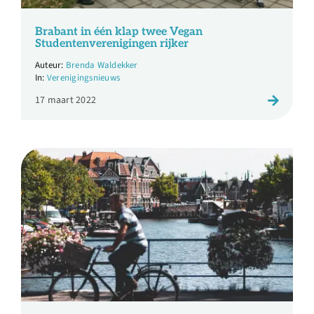
Over ons
Brabant in één klap twee Vegan
Studentenverenigingen rijker
Ondernemer
Brenda Waldekker
Verenigingsnieuws
Contact
17 maart 2022
Doneren
Shop
English