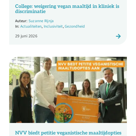
Over ons
College: weigering vegan maaltijd in kliniek is
discriminatie
Suzanne Rijnja
Ondernemer
Actualiteiten
,
Inclusiviteit
,
Gezondheid
29 juni 2026
Contact
Doneren
Shop
English
NVV biedt petitie veganistische maaltijdopties