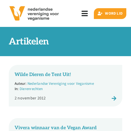
Ga
naar
WORD LID
Toggle
inhoud
Navigation
Zoeken
naar:
Artikelen
Veganisme
Wilde Dieren de Tent Uit!
Artikelen
Nederlandse Vereniging voor Veganisme
Dierenrechten
Events
2 november 2012
Doe ook mee
Vivera winnaar van de Vegan Award