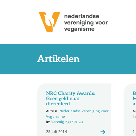
Ga
naar
inhoud
Artikelen
NRC Charity Awards:
B
Geen geld naar
M
dierenleed
a
Nederlandse Vereniging voor
Veganisme
Verenigingsnieuws
25 juli 2014
1