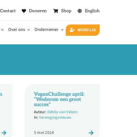
Contact
Doneren
Shop
English
Over ons
Ondernemer
WORD LID
n
VeganChallenge april:
“Wederom een groot
succes”
Debby van Velzen
Verenigingsnieuws
5 mei 2014