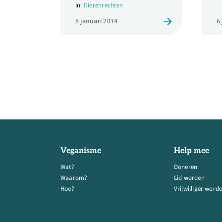
Dierenrechten
8 januari 2014
6
Veganisme
Help mee
Wat?
Doneren
Waarom?
Lid worden
Hoe?
Vrijwilliger word