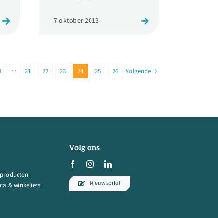
7 oktober 2013
3
···
21
22
23
24
25
26
Volgende
Volg ons
 producten
Nieuwsbrief
ca & winkeliers